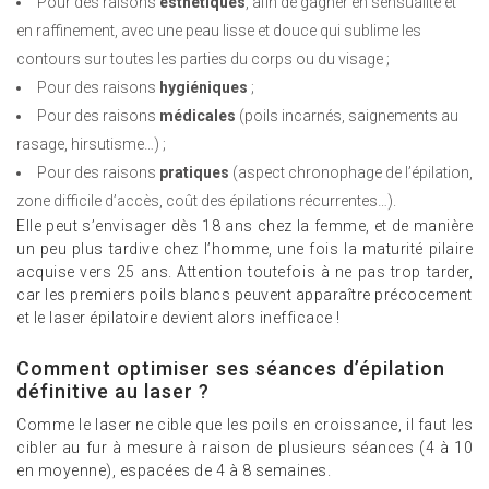
Pour des raisons
esthétiques
, afin de gagner en sensualité et
en raffinement, avec une peau lisse et douce qui sublime les
contours sur toutes les parties du corps ou du visage ;
Pour des raisons
hygiéniques
;
Pour des raisons
médicales
(poils incarnés, saignements au
rasage, hirsutisme…) ;
Pour des raisons
pratiques
(aspect chronophage de l’épilation,
zone difficile d’accès, coût des épilations récurrentes…).
Elle peut s’envisager dès 18 ans chez la femme, et de manière
un peu plus tardive chez l’homme, une fois la maturité pilaire
acquise vers 25 ans. Attention toutefois à ne pas trop tarder,
car les premiers poils blancs peuvent apparaître précocement
et le laser épilatoire devient alors inefficace !
Comment optimiser ses séances d’épilation
définitive au laser ?
Comme le laser ne cible que les poils en croissance, il faut les
cibler au fur à mesure à raison de plusieurs séances (4 à 10
en moyenne), espacées de 4 à 8 semaines.