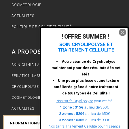
COSMÉTOLOGIE
ACTUALITÉS
POLITIQUE DE CONFIDENTIALITÉ
! OFFRE SUMMER !
SOIN CRYOLIPOLYSE ET
TRAITEMENT CELLULITE
A PROPOS
Votre séance de Cryolipolyse
SKIN CLINIC LA ROCHELLE
maintenant pour des résultats dès cet
été !
EPILATION LASER
Une peau plus lisse et une texture
améliorée grâce à notre traitement
CRYOLIPOLYSE
de tous types de Cellulite !
COSMÉTOLOGIE
Nos tarifs Cryolipolyse
pour cet été
1 zone : 315€
au lieu de 350€
ACTUALITÉS
2 zones : 520€
au lieu de 650€
POLITIQUE DE CONFIDENTIALITÉ
3 zones : 630€
au lieu de 900€
INFORMATIONS SUR LES COOKIES
Nos tarifs Traitement Cellulite
pour 1 séance