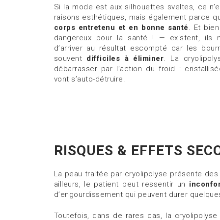
Si la mode est aux silhouettes sveltes, ce n
raisons esthétiques, mais également parce qu
corps entretenu et en bonne santé
. Et bie
dangereux pour la santé ! — existent, ils 
d’arriver au résultat escompté car les bour
souvent
difficiles à éliminer
. La cryolipol
débarrasser par l’action du froid : cristallis
vont s’auto-détruire.
RISQUES & EFFETS SEC
La peau traitée par cryolipolyse présente de
ailleurs, le patient peut ressentir un
inconfor
d’engourdissement qui peuvent durer quelques j
Toutefois, dans de rares cas, la cryolipoly