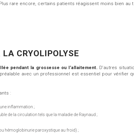
Plus rare encore, certains patients réagissent moins bien a
 LA CRYOLIPOLYSE
llée pendant la grossesse ou l’allaitement.
D’autres situat
préalable avec un professionnel est essentiel pour vérifier q
ants :
 une inflammation ;
le de la circulation tels que la maladie de Raynaud ;
e ou hémoglobinurie paroxystique au froid) ;