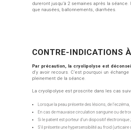
dureront jusqu’à 2 semaines après la séance. 
que nausées, ballonnements, diarrhées.
CONTRE-INDICATIONS À
Par précaution, la cryolipolyse est déconsei
d’y avoir recours. C’est pourquoi un échange 
pleinement de la séance.
La cryolipolyse est proscrite dans les cas suiv
Lorsque la peau présente des lésions, de l’eczéma,
En cas de mauvaise circulation sanguine ou de troub
Si le patient est porteur d’un dispositif électronique ;
S’il présente une hypersensibilité au froid (urticair