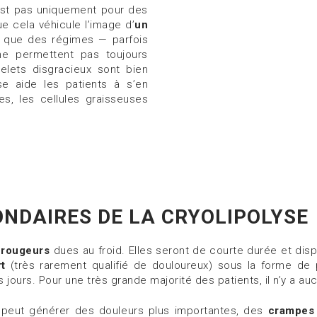
’est pas uniquement pour des
e cela véhicule l’image d’
un
n que des régimes — parfois
ne permettent pas toujours
relets disgracieux sont bien
yse aide les patients à s’en
ées, les cellules graisseuses
ONDAIRES DE LA CRYOLIPOLYSE
s
rougeurs
dues au froid. Elles seront de courte durée et disp
t
(très rarement qualifié de douloureux) sous la forme de
ours. Pour une très grande majorité des patients, il n’y a au
se peut générer des douleurs plus importantes, des
crampes