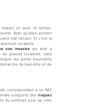
s mœurs et avec le temps.
svelte. Bien qu’elles portent
vent mal vécues. Et c’est la
isseuse localisés.
ue non invasive
qui aide à
s de graisse localisée, sans
stomper les petits bourrelets
 démarche de bien-être et de
oids correspondant à un IMC
normale comporte des
risques
née du sommeil pour ne citer